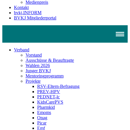
Medienpreis
Kontakt
bvkj.INFORM
BVKJ Mitgliederportal
Verband
Vorstand
Ausschüsse & Beauftragte
Wahlen 2026
Junger BVKJ
Mentoringprogramm
Projekte
RSV-Eltern-Befragung
PREV-HPV
PEDNET-lc
KidsCarePVS
Pharmkid
Emoms
Onag
Picar
Emf