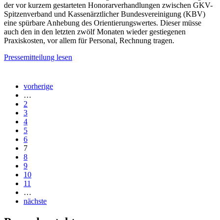
der vor kurzem gestarteten Honorarverhandlungen zwischen GKV-
Spitzenverband und Kassenärztlicher Bundesvereinigung (KBV)
eine spürbare Anhebung des Orientierungswertes. Dieser müsse
auch den in den letzten zwölf Monaten wieder gestiegenen
Praxiskosten, vor allem für Personal, Rechnung tragen.
Pressemitteilung lesen
vorherige
…
2
3
4
5
6
7
8
9
10
11
…
nächste