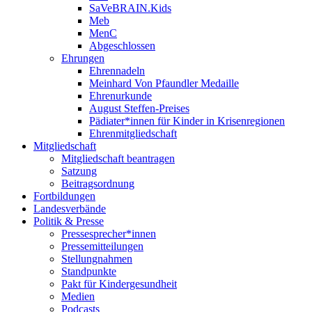
SaVeBRAIN.Kids
Meb
MenC
Abgeschlossen
Ehrungen
Ehrennadeln
Meinhard Von Pfaundler Medaille
Ehrenurkunde
August Steffen-Preises
Pädiater*innen für Kinder in Krisenregionen
Ehrenmitgliedschaft
Mitgliedschaft
Mitgliedschaft beantragen
Satzung
Beitragsordnung
Fortbildungen
Landesverbände
Politik & Presse
Pressesprecher*innen
Pressemitteilungen
Stellungnahmen
Standpunkte
Pakt für Kindergesundheit
Medien
Podcasts