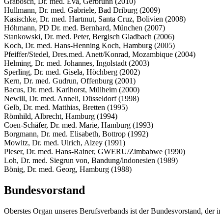
Grabosch, Dr. med. Eva, Gerbrunn (2010)
Hullmann, Dr. med. Gabriele, Bad Driburg (2009)
Kasischke, Dr. med. Hartmut, Santa Cruz, Bolivien (2008)
Höhmann, PD Dr. med. Bernhard, München (2007)
Stankowski, Dr. med. Peter, Bergisch Gladbach (2006)
Koch, Dr. med. Hans-Henning Koch, Hamburg (2005)
Pfeiffer/Stedel, Dres.med. Anett/Konrad, Mozambique (2004)
Helming, Dr. med. Johannes, Ingolstadt (2003)
Sperling, Dr. med. Gisela, Höchberg (2002)
Kern, Dr. med. Gudrun, Offenburg (2001)
Bacus, Dr. med. Karlhorst, Mülheim (2000)
Newill, Dr. med. Anneli, Düsseldorf (1998)
Gelb, Dr. med. Matthias, Bretten (1995)
Römhild, Albrecht, Hamburg (1994)
Coen-Schäfer, Dr. med. Marie, Hamburg (1993)
Borgmann, Dr. med. Elisabeth, Bottrop (1992)
Mowitz, Dr. med. Ulrich, Alzey (1991)
Pleser, Dr. med. Hans-Rainer, GWERU/Zimbabwe (1990)
Loh, Dr. med. Siegrun von, Bandung/lndonesien (1989)
Bönig, Dr. med. Georg, Hamburg (1988)
Bundesvorstand
Oberstes Organ unseres Berufsverbands ist der Bundesvorstand, der i