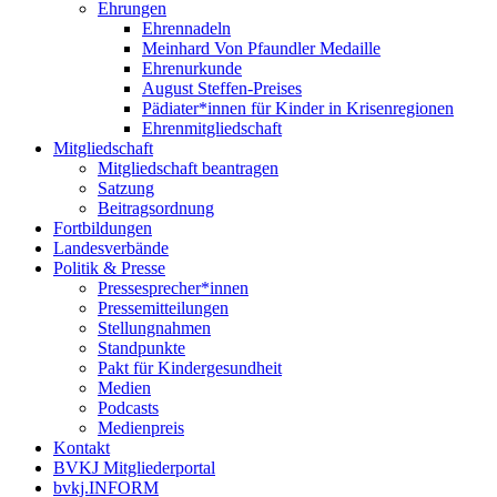
Ehrungen
Ehrennadeln
Meinhard Von Pfaundler Medaille
Ehrenurkunde
August Steffen-Preises
Pädiater*innen für Kinder in Krisenregionen
Ehrenmitgliedschaft
Mitgliedschaft
Mitgliedschaft beantragen
Satzung
Beitragsordnung
Fortbildungen
Landesverbände
Politik & Presse
Pressesprecher*innen
Pressemitteilungen
Stellungnahmen
Standpunkte
Pakt für Kindergesundheit
Medien
Podcasts
Medienpreis
Kontakt
BVKJ Mitgliederportal
bvkj.INFORM