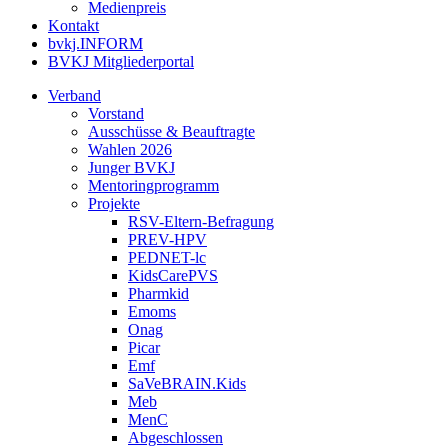
Medienpreis
Kontakt
bvkj.INFORM
BVKJ Mitgliederportal
Verband
Vorstand
Ausschüsse & Beauftragte
Wahlen 2026
Junger BVKJ
Mentoringprogramm
Projekte
RSV-Eltern-Befragung
PREV-HPV
PEDNET-lc
KidsCarePVS
Pharmkid
Emoms
Onag
Picar
Emf
SaVeBRAIN.Kids
Meb
MenC
Abgeschlossen