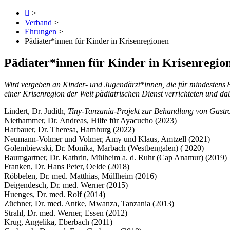
>
Verband
>
Ehrungen
>
Pädiater*innen für Kinder in Krisenregionen
Pädiater*innen für Kinder in Krisenregio
Wird vergeben an Kinder- und Jugendärzt*innen, die für mindestens 
einer Krisenregion der Welt pädiatrischen Dienst verrichteten und 
Lindert, Dr. Judith,
Tiny-Tanzania-Projekt zur Behandlung von Gastro
Niethammer, Dr. Andreas, Hilfe für Ayacucho (2023)
Harbauer, Dr. Theresa, Hamburg (2022)
Neumann-Volmer und Volmer, Amy und Klaus, Amtzell (2021)
Golembiewski, Dr. Monika, Marbach (Westbengalen) ( 2020)
Baumgartner, Dr. Kathrin, Mülheim a. d. Ruhr (Cap Anamur) (2019)
Franken, Dr. Hans Peter, Oelde (2018)
Röbbelen, Dr. med. Matthias, Müllheim (2016)
Deigendesch, Dr. med. Werner (2015)
Huenges, Dr. med. Rolf (2014)
Züchner, Dr. med. Antke, Mwanza, Tanzania (2013)
Strahl, Dr. med. Werner, Essen (2012)
Krug, Angelika, Eberbach (2011)