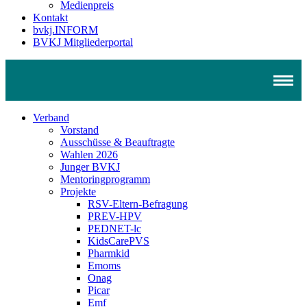
Medienpreis
Kontakt
bvkj.INFORM
BVKJ Mitgliederportal
Verband
Vorstand
Ausschüsse & Beauftragte
Wahlen 2026
Junger BVKJ
Mentoringprogramm
Projekte
RSV-Eltern-Befragung
PREV-HPV
PEDNET-lc
KidsCarePVS
Pharmkid
Emoms
Onag
Picar
Emf