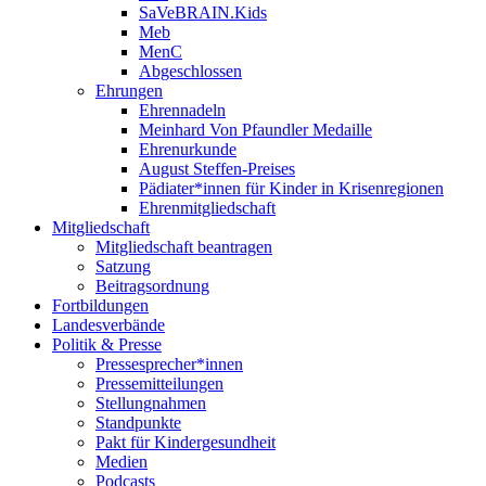
SaVeBRAIN.Kids
Meb
MenC
Abgeschlossen
Ehrungen
Ehrennadeln
Meinhard Von Pfaundler Medaille
Ehrenurkunde
August Steffen-Preises
Pädiater*innen für Kinder in Krisenregionen
Ehrenmitgliedschaft
Mitgliedschaft
Mitgliedschaft beantragen
Satzung
Beitragsordnung
Fortbildungen
Landesverbände
Politik & Presse
Pressesprecher*innen
Pressemitteilungen
Stellungnahmen
Standpunkte
Pakt für Kindergesundheit
Medien
Podcasts