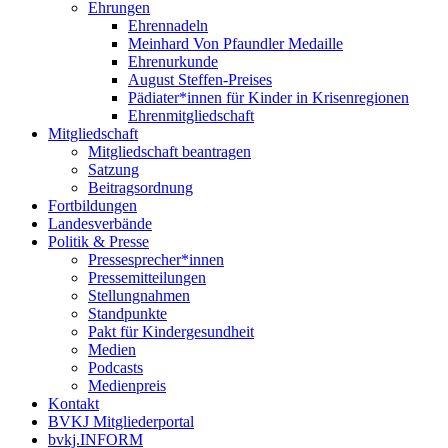
Ehrungen
Ehrennadeln
Meinhard Von Pfaundler Medaille
Ehrenurkunde
August Steffen-Preises
Pädiater*innen für Kinder in Krisenregionen
Ehrenmitgliedschaft
Mitgliedschaft
Mitgliedschaft beantragen
Satzung
Beitragsordnung
Fortbildungen
Landesverbände
Politik & Presse
Pressesprecher*innen
Pressemitteilungen
Stellungnahmen
Standpunkte
Pakt für Kindergesundheit
Medien
Podcasts
Medienpreis
Kontakt
BVKJ Mitgliederportal
bvkj.INFORM