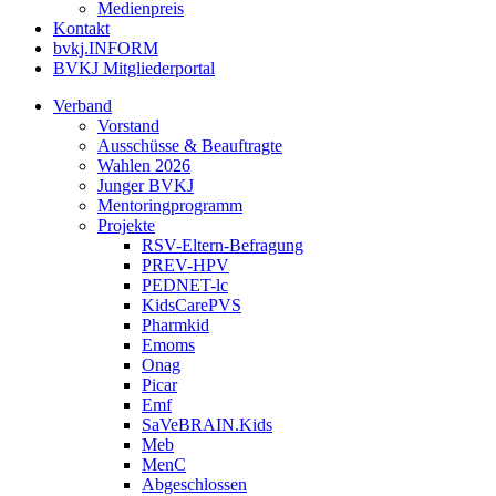
Medienpreis
Kontakt
bvkj.INFORM
BVKJ Mitgliederportal
Verband
Vorstand
Ausschüsse & Beauftragte
Wahlen 2026
Junger BVKJ
Mentoringprogramm
Projekte
RSV-Eltern-Befragung
PREV-HPV
PEDNET-lc
KidsCarePVS
Pharmkid
Emoms
Onag
Picar
Emf
SaVeBRAIN.Kids
Meb
MenC
Abgeschlossen