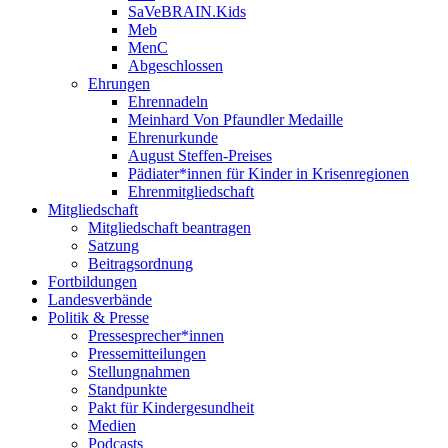
SaVeBRAIN.Kids
Meb
MenC
Abgeschlossen
Ehrungen
Ehrennadeln
Meinhard Von Pfaundler Medaille
Ehrenurkunde
August Steffen-Preises
Pädiater*innen für Kinder in Krisenregionen
Ehrenmitgliedschaft
Mitgliedschaft
Mitgliedschaft beantragen
Satzung
Beitragsordnung
Fortbildungen
Landesverbände
Politik & Presse
Pressesprecher*innen
Pressemitteilungen
Stellungnahmen
Standpunkte
Pakt für Kindergesundheit
Medien
Podcasts