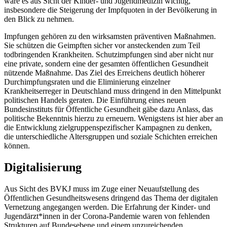
wäre es aus Sicht der Kinder- und Jugendmedizin wichtig,
insbesondere die Steigerung der Impfquoten in der Bevölkerung in
den Blick zu nehmen.
Impfungen gehören zu den wirksamsten präventiven Maßnahmen.
Sie schützen die Geimpften sicher vor ansteckenden zum Teil
todbringenden Krankheiten. Schutzimpfungen sind aber nicht nur
eine private, sondern eine der gesamten öffentlichen Gesundheit
nützende Maßnahme. Das Ziel des Erreichens deutlich höherer
Durchimpfungsraten und die Eliminierung einzelner
Krankheitserreger in Deutschland muss dringend in den Mittelpunkt
politischen Handels geraten. Die Einführung eines neuen
Bundesinstituts für Öffentliche Gesundheit gäbe dazu Anlass, das
politische Bekenntnis hierzu zu erneuern. Wenigstens ist hier aber an
die Entwicklung zielgruppenspezifischer Kampagnen zu denken,
die unterschiedliche Altersgruppen und soziale Schichten erreichen
können.
Digitalisierung
Aus Sicht des BVKJ muss im Zuge einer Neuaufstellung des
Öffentlichen Gesundheitswesens dringend das Thema der digitalen
Vernetzung angegangen werden. Die Erfahrung der Kinder- und
Jugendärzt*innen in der Corona-Pandemie waren von fehlenden
Strukturen auf Bundesebene und einem unzureichenden