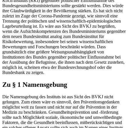
Koch-Instituts (RKI) gegenüber politischer Einflussnahme des
Bundesgesundheitsministeriums sollte gestärkt werden. Dies würde
ihre Glaubwürdigkeit in der Bevölkerung stärken. Es hat sich nicht
zuletzt im Zuge der Corona-Pandemie gezeigt, wie sinnvoll eine
Trennung der politischen und wissenschaftlich-epidemiologischen
Lagebeurteilung ist. Es wäre aus Sicht des BVKJ zu begrüßen,
wenn die Aufsichtskompetenzen des Bundesministeriums gegenüber
dem neuen Bundesinstitut analog zum Bundesinstitut für
Risikobewertung, insbesondere bei seinen wissenschaftlichen
Bewertungen und Forschungen beschränkt würden. Dass
grundsätzlich eine größere Weisungsunabhängigkeit von
Institutionen des Bundes gegenüber politischer Einflussnahme bei
der Ausübung der Befugnisse, die ihnen nach dem Gesetz zustehen,
möglich ist, scheinen etwa der Bundesrechnungshof oder die
Bundesbank zu zeigen.
Zu § 1 Namensgebung
Die Namensgebung des Instituts ist aus Sicht des BVKJ nicht
gelungen. Zum einen wäre es sinnvoll, den Präventionsgedanken
möglichst weit zu fassen und nicht nur auf die Prävention in der
Medizin zu beschränken. Gesundheitsprävention und -förderung
sollte nach Möglichkeit soziale, ökonomische und umweltbedingte
Faktoren, die die Gesundheit beeinflussen, mitberücksichtigen und
ein solcher offener Ansatz sollte sich auch im Namen eines Instituts