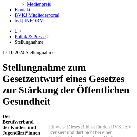
Medienpreis
Kontakt
BVKJ Mitgliederportal
bvkj.INFORM
>
Politik & Presse
>
Stellungnahme
17.10.2024
Stellungnahme
Stellungnahme zum
Gesetzentwurf eines Gesetzes
zur Stärkung der Öffentlichen
Gesundheit
Der
Berufsverband
Hinweis: Dieses Bild ist für den BVKJ e.V.
der Kinder- und
lizenziert und darf nicht bei einer
Jugendärzt*innen