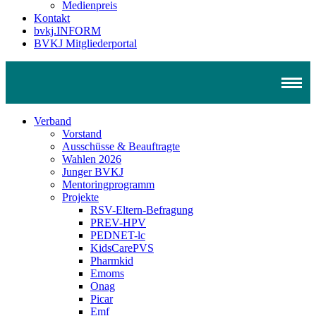
Medienpreis
Kontakt
bvkj.INFORM
BVKJ Mitgliederportal
Verband
Vorstand
Ausschüsse & Beauftragte
Wahlen 2026
Junger BVKJ
Mentoringprogramm
Projekte
RSV-Eltern-Befragung
PREV-HPV
PEDNET-lc
KidsCarePVS
Pharmkid
Emoms
Onag
Picar
Emf