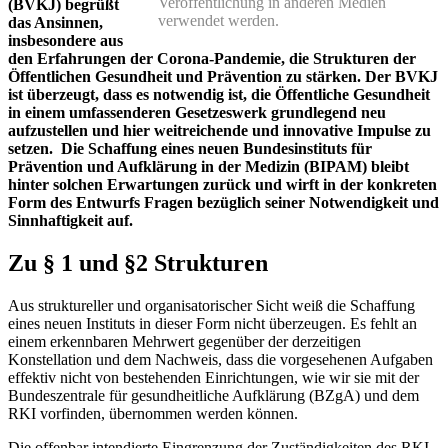
Veröffentlichung in anderen Medien
(BVKJ) begrüßt
verwendet werden.
das Ansinnen,
insbesondere aus
den Erfahrungen der Corona-Pandemie, die Strukturen der
Öffentlichen Gesundheit und Prävention zu stärken. Der BVKJ
ist überzeugt, dass es notwendig ist, die Öffentliche Gesundheit
in einem umfassenderen Gesetzeswerk grundlegend neu
aufzustellen und hier weitreichende und innovative Impulse zu
setzen. Die Schaffung eines neuen Bundesinstituts für
Prävention und Aufklärung in der Medizin (BIPAM) bleibt
hinter solchen Erwartungen zurück und wirft in der konkreten
Form des Entwurfs Fragen bezüglich seiner Notwendigkeit und
Sinnhaftigkeit auf.
Zu § 1 und §2 Strukturen
Aus struktureller und organisatorischer Sicht weiß die Schaffung
eines neuen Instituts in dieser Form nicht überzeugen. Es fehlt an
einem erkennbaren Mehrwert gegenüber der derzeitigen
Konstellation und dem Nachweis, dass die vorgesehenen Aufgaben
effektiv nicht von bestehenden Einrichtungen, wie wir sie mit der
Bundeszentrale für gesundheitliche Aufklärung (BZgA) und dem
RKI vorfinden, übernommen werden können.
Die offenbar intendierte Eingrenzung der Zuständigkeiten des RKI