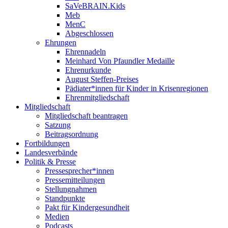
SaVeBRAIN.Kids
Meb
MenC
Abgeschlossen
Ehrungen
Ehrennadeln
Meinhard Von Pfaundler Medaille
Ehrenurkunde
August Steffen-Preises
Pädiater*innen für Kinder in Krisenregionen
Ehrenmitgliedschaft
Mitgliedschaft
Mitgliedschaft beantragen
Satzung
Beitragsordnung
Fortbildungen
Landesverbände
Politik & Presse
Pressesprecher*innen
Pressemitteilungen
Stellungnahmen
Standpunkte
Pakt für Kindergesundheit
Medien
Podcasts