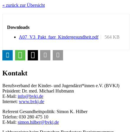
« zurück zur Übersicht
Downloads
A07_V3_Pakt_fuer_Kindergesundheit.pdf
564 KB
Kontakt
Berufsverband der Kinder- und Jugendärzt*innen e.V. (BVKJ)
Präsident: Dr. med. Michael Hubmann
E-Mail:
info@
bvkj.de
Internet:
www.bvkj.de
Referent Gesundheitspolitik: Simon K. Hilber
Telefon: 030 280 475 10
E-Mail:
simon.hilber@
bvkj.de