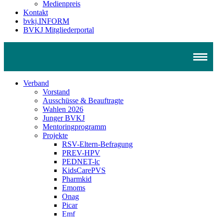
Medienpreis
Kontakt
bvkj.INFORM
BVKJ Mitgliederportal
Verband
Vorstand
Ausschüsse & Beauftragte
Wahlen 2026
Junger BVKJ
Mentoringprogramm
Projekte
RSV-Eltern-Befragung
PREV-HPV
PEDNET-lc
KidsCarePVS
Pharmkid
Emoms
Onag
Picar
Emf