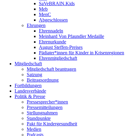
SaVeBRAIN.Kids
Meb
MenC
Abgeschlossen
Ehrungen
Ehrennadeln
Meinhard Von Pfaundler Medaille
Ehrenurkunde
August Steffen-Preises
Pädiater*innen für Kinder in Krisenregionen
Ehrenmitgliedschaft
Mitgliedschaft
Mitgliedschaft beantragen
Satzung
Beitragsordnung
Fortbildungen
Landesverbände
Politik & Presse
Pressesprecher*innen
Pressemitteilungen
Stellungnahmen
Standpunkte
Pakt für Kindergesundheit
Medien
Podcasts