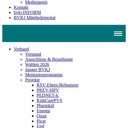
Medienpreis
Kontakt
bvkj.INFORM
BVKJ Mitgliederportal
Verband
Vorstand
Ausschüsse & Beauftragte
Wahlen 2026
Junger BVKJ
Mentoringprogramm
Projekte
RSV-Eltern-Befragung
PREV-HPV
PEDNET-lc
KidsCarePVS
Pharmkid
Emoms
Onag
Picar
Emf