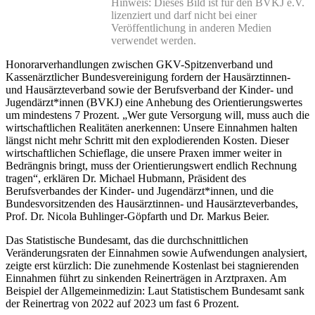
Hinweis: Dieses Bild ist für den BVKJ e.V.
lizenziert und darf nicht bei einer
Veröffentlichung in anderen Medien
verwendet werden.
Honorarverhandlungen zwischen GKV-Spitzenverband und
Kassenärztlicher Bundesvereinigung fordern der Hausärztinnen-
und Hausärzteverband sowie der Berufsverband der Kinder- und
Jugendärzt*innen (BVKJ) eine Anhebung des Orientierungswertes
um mindestens 7 Prozent. „Wer gute Versorgung will, muss auch die
wirtschaftlichen Realitäten anerkennen: Unsere Einnahmen halten
längst nicht mehr Schritt mit den explodierenden Kosten. Dieser
wirtschaftlichen Schieflage, die unsere Praxen immer weiter in
Bedrängnis bringt, muss der Orientierungswert endlich Rechnung
tragen“, erklären Dr. Michael Hubmann, Präsident des
Berufsverbandes der Kinder- und Jugendärzt*innen, und die
Bundesvorsitzenden des Hausärztinnen- und Hausärzteverbandes,
Prof. Dr. Nicola Buhlinger-Göpfarth und Dr. Markus Beier.
Das Statistische Bundesamt, das die durchschnittlichen
Veränderungsraten der Einnahmen sowie Aufwendungen analysiert,
zeigte erst kürzlich: Die zunehmende Kostenlast bei stagnierenden
Einnahmen führt zu sinkenden Reinerträgen in Arztpraxen. Am
Beispiel der Allgemeinmedizin: Laut Statistischem Bundesamt sank
der Reinertrag von 2022 auf 2023 um fast 6 Prozent.