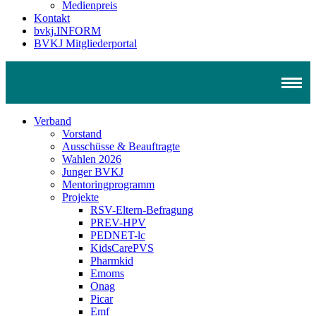
Medienpreis
Kontakt
bvkj.INFORM
BVKJ Mitgliederportal
Verband
Vorstand
Ausschüsse & Beauftragte
Wahlen 2026
Junger BVKJ
Mentoringprogramm
Projekte
RSV-Eltern-Befragung
PREV-HPV
PEDNET-lc
KidsCarePVS
Pharmkid
Emoms
Onag
Picar
Emf