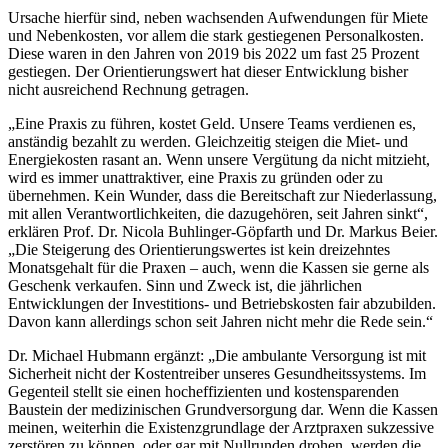
Ursache hierfür sind, neben wachsenden Aufwendungen für Miete
und Nebenkosten, vor allem die stark gestiegenen Personalkosten.
Diese waren in den Jahren von 2019 bis 2022 um fast 25 Prozent
gestiegen. Der Orientierungswert hat dieser Entwicklung bisher
nicht ausreichend Rechnung getragen.
„Eine Praxis zu führen, kostet Geld. Unsere Teams verdienen es,
anständig bezahlt zu werden. Gleichzeitig steigen die Miet- und
Energiekosten rasant an. Wenn unsere Vergütung da nicht mitzieht,
wird es immer unattraktiver, eine Praxis zu gründen oder zu
übernehmen. Kein Wunder, dass die Bereitschaft zur Niederlassung,
mit allen Verantwortlichkeiten, die dazugehören, seit Jahren sinkt“,
erklären Prof. Dr. Nicola Buhlinger-Göpfarth und Dr. Markus Beier.
„Die Steigerung des Orientierungswertes ist kein dreizehntes
Monatsgehalt für die Praxen – auch, wenn die Kassen sie gerne als
Geschenk verkaufen. Sinn und Zweck ist, die jährlichen
Entwicklungen der Investitions- und Betriebskosten fair abzubilden.
Davon kann allerdings schon seit Jahren nicht mehr die Rede sein.“
Dr. Michael Hubmann ergänzt: „Die ambulante Versorgung ist mit
Sicherheit nicht der Kostentreiber unseres Gesundheitssystems. Im
Gegenteil stellt sie einen hocheffizienten und kostensparenden
Baustein der medizinischen Grundversorgung dar. Wenn die Kassen
meinen, weiterhin die Existenzgrundlage der Arztpraxen sukzessive
zerstören zu können, oder gar mit Nullrunden drohen, werden die