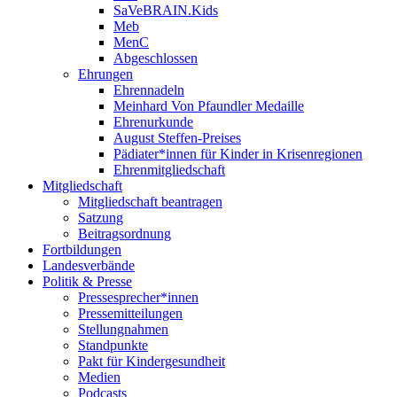
SaVeBRAIN.Kids
Meb
MenC
Abgeschlossen
Ehrungen
Ehrennadeln
Meinhard Von Pfaundler Medaille
Ehrenurkunde
August Steffen-Preises
Pädiater*innen für Kinder in Krisenregionen
Ehrenmitgliedschaft
Mitgliedschaft
Mitgliedschaft beantragen
Satzung
Beitragsordnung
Fortbildungen
Landesverbände
Politik & Presse
Pressesprecher*innen
Pressemitteilungen
Stellungnahmen
Standpunkte
Pakt für Kindergesundheit
Medien
Podcasts