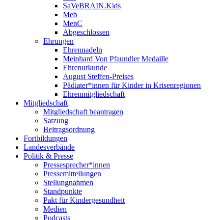
SaVeBRAIN.Kids
Meb
MenC
Abgeschlossen
Ehrungen
Ehrennadeln
Meinhard Von Pfaundler Medaille
Ehrenurkunde
August Steffen-Preises
Pädiater*innen für Kinder in Krisenregionen
Ehrenmitgliedschaft
Mitgliedschaft
Mitgliedschaft beantragen
Satzung
Beitragsordnung
Fortbildungen
Landesverbände
Politik & Presse
Pressesprecher*innen
Pressemitteilungen
Stellungnahmen
Standpunkte
Pakt für Kindergesundheit
Medien
Podcasts