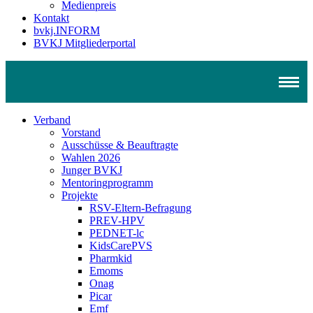
Medienpreis
Kontakt
bvkj.INFORM
BVKJ Mitgliederportal
Verband
Vorstand
Ausschüsse & Beauftragte
Wahlen 2026
Junger BVKJ
Mentoringprogramm
Projekte
RSV-Eltern-Befragung
PREV-HPV
PEDNET-lc
KidsCarePVS
Pharmkid
Emoms
Onag
Picar
Emf