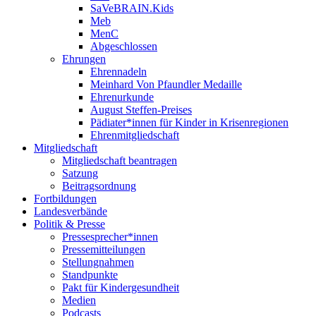
SaVeBRAIN.Kids
Meb
MenC
Abgeschlossen
Ehrungen
Ehrennadeln
Meinhard Von Pfaundler Medaille
Ehrenurkunde
August Steffen-Preises
Pädiater*innen für Kinder in Krisenregionen
Ehrenmitgliedschaft
Mitgliedschaft
Mitgliedschaft beantragen
Satzung
Beitragsordnung
Fortbildungen
Landesverbände
Politik & Presse
Pressesprecher*innen
Pressemitteilungen
Stellungnahmen
Standpunkte
Pakt für Kindergesundheit
Medien
Podcasts