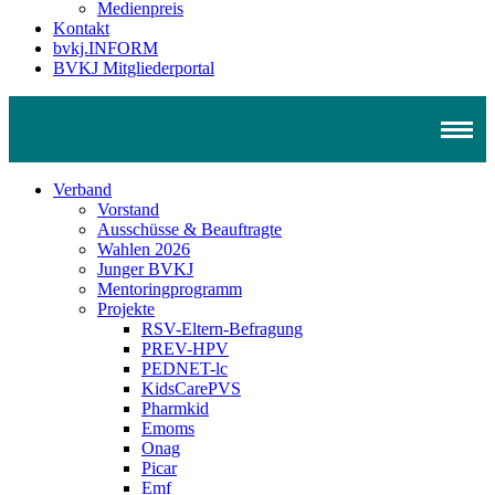
Medienpreis
Kontakt
bvkj.INFORM
BVKJ Mitgliederportal
Verband
Vorstand
Ausschüsse & Beauftragte
Wahlen 2026
Junger BVKJ
Mentoringprogramm
Projekte
RSV-Eltern-Befragung
PREV-HPV
PEDNET-lc
KidsCarePVS
Pharmkid
Emoms
Onag
Picar
Emf