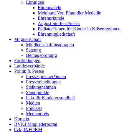
Ehrungen
Ehrennadeln
Meinhard Von Pfaundler Medaille
Ehrenurkunde
August Steffen-Preises
Pädiater*innen für Kinder in Krisenregionen
Ehrenmitgliedschaft
Mitgliedschaft
Mitgliedschaft beantragen
Satzung
Beitragsordnung
Fortbildungen
Landesverbände
Politik & Presse
Pressesprecher*innen
Pressemitteilungen
Stellungnahmen
Standpunkte
Pakt für Kindergesundheit
Medien
Podcasts
Medienpreis
Kontakt
BVKJ Mitgliederportal
bvkj.INFORM