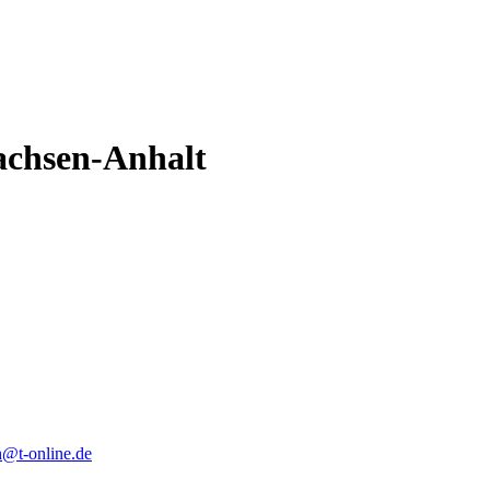
achsen-Anhalt
bh@
t-online.de