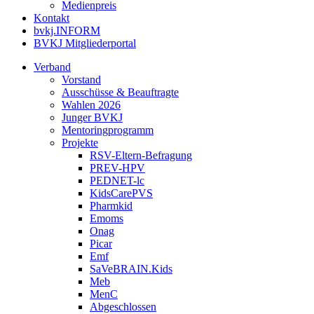
Medienpreis
Kontakt
bvkj.INFORM
BVKJ Mitgliederportal
Verband
Vorstand
Ausschüsse & Beauftragte
Wahlen 2026
Junger BVKJ
Mentoringprogramm
Projekte
RSV-Eltern-Befragung
PREV-HPV
PEDNET-lc
KidsCarePVS
Pharmkid
Emoms
Onag
Picar
Emf
SaVeBRAIN.Kids
Meb
MenC
Abgeschlossen