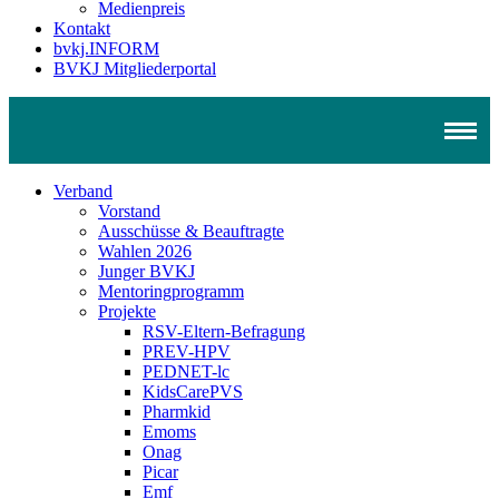
Medienpreis
Kontakt
bvkj.INFORM
BVKJ Mitgliederportal
Verband
Vorstand
Ausschüsse & Beauftragte
Wahlen 2026
Junger BVKJ
Mentoringprogramm
Projekte
RSV-Eltern-Befragung
PREV-HPV
PEDNET-lc
KidsCarePVS
Pharmkid
Emoms
Onag
Picar
Emf