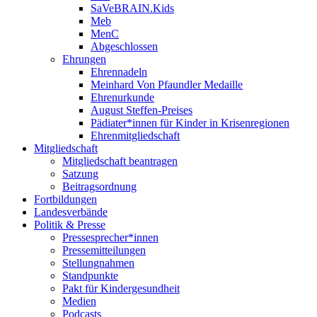
SaVeBRAIN.Kids
Meb
MenC
Abgeschlossen
Ehrungen
Ehrennadeln
Meinhard Von Pfaundler Medaille
Ehrenurkunde
August Steffen-Preises
Pädiater*innen für Kinder in Krisenregionen
Ehrenmitgliedschaft
Mitgliedschaft
Mitgliedschaft beantragen
Satzung
Beitragsordnung
Fortbildungen
Landesverbände
Politik & Presse
Pressesprecher*innen
Pressemitteilungen
Stellungnahmen
Standpunkte
Pakt für Kindergesundheit
Medien
Podcasts