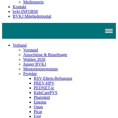
Medienpreis
Kontakt
bvkj.INFORM
BVKJ Mitgliederportal
Verband
Vorstand
Ausschüsse & Beauftragte
Wahlen 2026
Junger BVKJ
Mentoringprogramm
Projekte
RSV-Eltern-Befragung
PREV-HPV
PEDNET-lc
KidsCarePVS
Pharmkid
Emoms
Onag
Picar
Emf