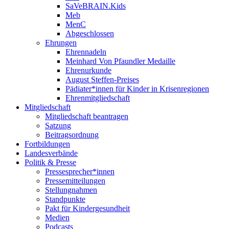
SaVeBRAIN.Kids
Meb
MenC
Abgeschlossen
Ehrungen
Ehrennadeln
Meinhard Von Pfaundler Medaille
Ehrenurkunde
August Steffen-Preises
Pädiater*innen für Kinder in Krisenregionen
Ehrenmitgliedschaft
Mitgliedschaft
Mitgliedschaft beantragen
Satzung
Beitragsordnung
Fortbildungen
Landesverbände
Politik & Presse
Pressesprecher*innen
Pressemitteilungen
Stellungnahmen
Standpunkte
Pakt für Kindergesundheit
Medien
Podcasts